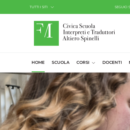
Skip to Content
TUTTI I SITI
SEGUICI 
(CURRENT)
HOME
SCUOLA
CORSI
DOCENTI