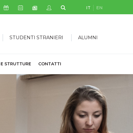
IT
EN
Icona Sostienici
Icona Calendario Eventi
Icona My Civica
Icona Cerca
Icona Newsletter
STUDENTI STRANIERI
ALUMNI
 E STRUTTURE
CONTATTI