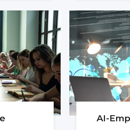
ne
AI-Emp