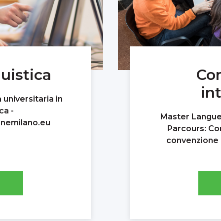
uistica
Co
in
universitaria in
ca -
Master Langues
nemilano.eu
Parcours: Co
convenzione c