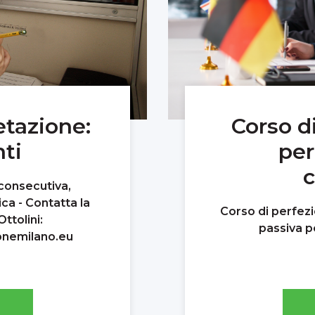
etazione:
Corso di
ti
per
c
consecutiva,
ca - Contatta la
Corso di perfez
ttolini:
passiva p
nemilano.eu