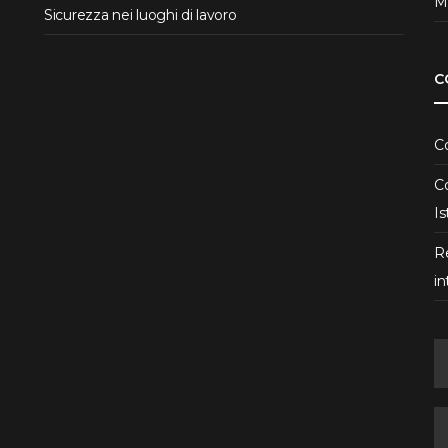
Ma
Sicurezza nei luoghi di lavoro
C
Co
Co
Is
R
in