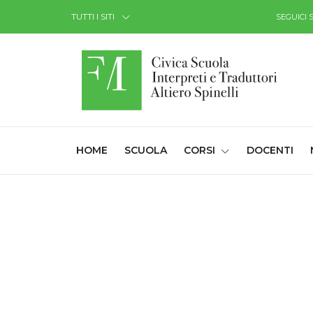
Skip to Content
TUTTI I SITI
SEGUICI 
(CURRENT)
HOME
SCUOLA
CORSI
DOCENTI