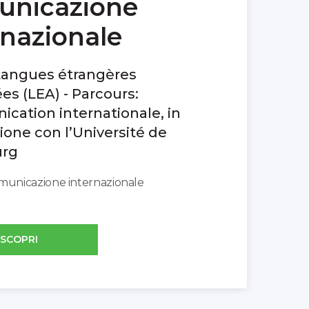
unicazione
rnazionale
Langues étrangères
es (LEA) - Parcours:
ation internationale, in
one con l’Université de
urg
omunicazione internazionale
SCOPRI