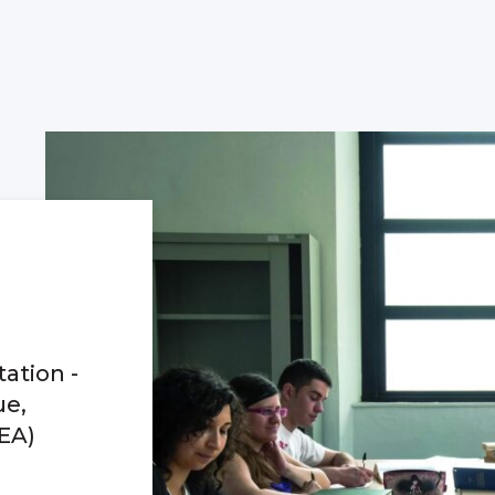
ation -
ue,
TEA)