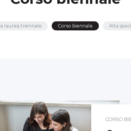
a laurea triennale
Corso biennale
Alta spec
CORSO BI