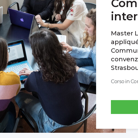
Com
inte
Master 
appliqué
Communic
convenzi
Strasbo
Corso in C