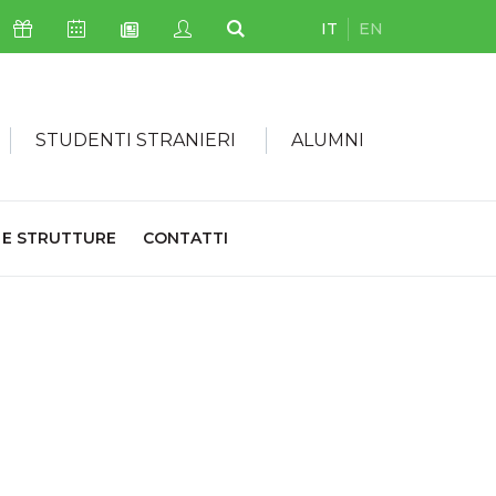
IT
EN
Icona Sostienici
Icona Calendario Eventi
Icona My Civica
Icona Cerca
Icona Newsletter
STUDENTI STRANIERI
ALUMNI
 E STRUTTURE
CONTATTI