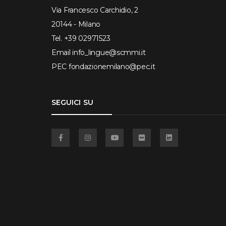
Via Francesco Carchidio, 2
20144 - Milano
Tel.
+39 02971523
Email
info_lingue@scmmi.it
PEC
fondazionemilano@pec.it
SEGUICI SU
Facebook
Instagram
YouTube
Flickr
Linkedin