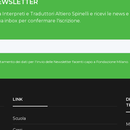
NEWSLETTER
 Interpreti e Traduttori Altiero Spinelli e ricevi le news e gl
ua inbox per confermare l'iscrizione.
attamento dei dati per l'invio delle Newsletter facenti capo a Fondazione Milano.
LINK
D
T
Scuola
Me
Corsi