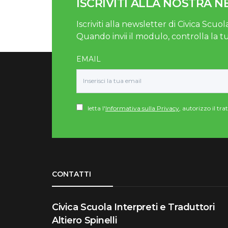
ISCRIVITI ALLA NOSTRA 
Iscriviti alla newsletter di Civica Scuola
Quando invii il modulo, controlla la t
EMAIL
letta l'
Informativa sulla Privacy
, autorizzo il tr
Torna su
CONTATTI
Civica Scuola Interpreti e Traduttori
Altiero Spinelli