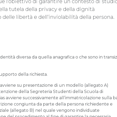
e l’obiettivo di garantire un contesto di studi
lla tutela della privacy e della dignità
 delle libertà e dell’inviolabilità della persona.
dentità diversa da quella anagrafica o che sono in transi
pporto della richiesta.
ias avviene su presentazione di un modello (allegato A)
tenzione della Segreteria Studenti della Scuola di
lias avviene successivamente all’immatricolazione sulla b
crizione congiunta da parte della persona richiedente e
iale (allegato B) nel quale vengono individuate
ione del procedimento al fine di garantire la necessaria