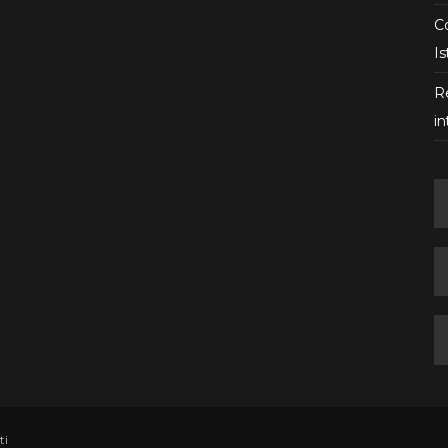
Co
Is
R
in
ti