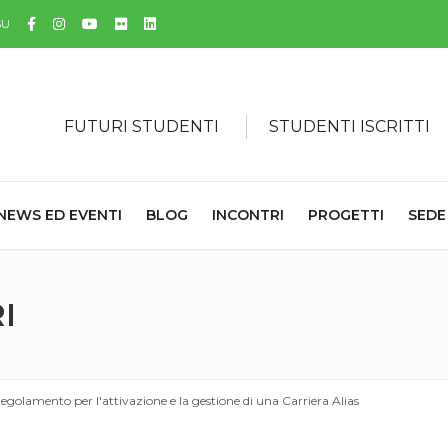
Facebook
Instagram
YouTube
Flickr
Linkedin
SU
FUTURI STUDENTI
STUDENTI ISCRITTI
NEWS ED EVENTI
BLOG
INCONTRI
PROGETTI
SEDE
I
egolamento per l'attivazione e la gestione di una Carriera Alias