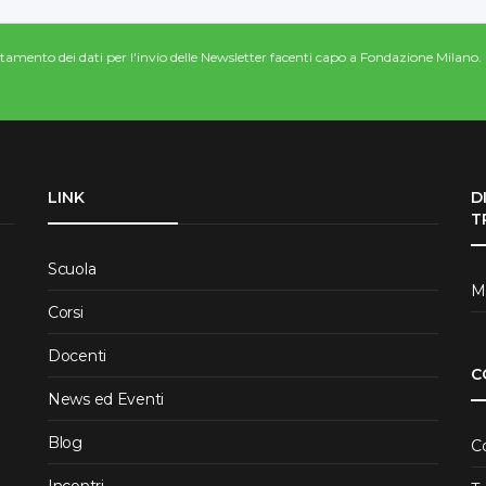
attamento dei dati per l'invio delle Newsletter facenti capo a Fondazione Milano.
LINK
D
T
Scuola
Me
Corsi
Docenti
C
News ed Eventi
Blog
C
Incontri