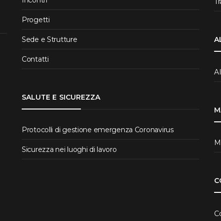
T
Progetti
Sede e Strutture
A
Contatti
A
SALUTE E SICUREZZA
M
Protocolli di gestione emergenza Coronavirus
Ma
Sicurezza nei luoghi di lavoro
C
Co