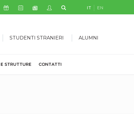
IT
EN
Icona Sostienici
Icona Calendario Eventi
Icona My Civica
Icona Cerca
Icona Newsletter
STUDENTI STRANIERI
ALUMNI
 E STRUTTURE
CONTATTI