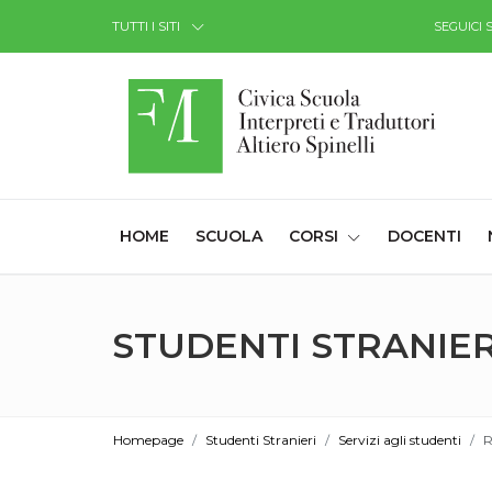
Skip to Content
TUTTI I SITI
SEGUICI 
(CURRENT)
HOME
SCUOLA
CORSI
DOCENTI
STUDENTI STRANIER
Homepage
Studenti Stranieri
Servizi agli studenti
R