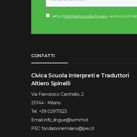
letta l'
Informativa sulla Privacy
, autorizzo il tr
Torna su
CONTATTI
Civica Scuola Interpreti e Traduttori
Altiero Spinelli
Via Francesco Carchidio, 2
20144 - Milano
Tel.
+39 02971523
Email
info_lingue@scmmi.it
PEC
fondazionemilano@pec.it