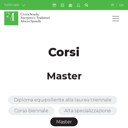
Skip to Content
Icona Sostienici
Icona Calendario Eventi
Icona My Civica
Icona Cerca
IT
EN
Icona Newsletter
TUTTI I SITI
Corsi
Master
Diploma equipollente alla laurea triennale
Corso biennale
Alta specializzazione
Master