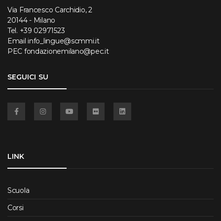
Via Francesco Carchidio, 2
20144 - Milano
Tel.
+39 02971523
Email
info_lingue@scmmi.it
PEC
fondazionemilano@pec.it
SEGUICI SU
Facebook
Instagram
YouTube
Flickr
Linkedin
LINK
Scuola
Corsi