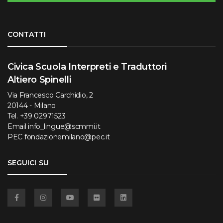
Torna su
CONTATTI
Civica Scuola Interpreti e Traduttori
Altiero Spinelli
Via Francesco Carchidio, 2
20144 - Milano
Tel.
+39 02971523
Email
info_lingue@scmmi.it
PEC
fondazionemilano@pec.it
SEGUICI SU
Facebook
Instagram
YouTube
Flickr
Linkedin