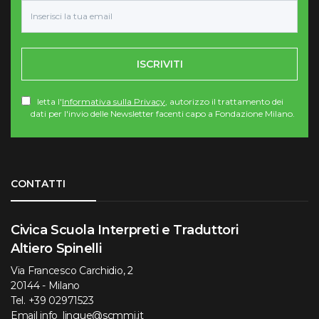
ISCRIVITI
letta l'
Informativa sulla Privacy
, autorizzo il trattamento dei
dati per l'invio delle Newsletter facenti capo a Fondazione Milano.
Torna su
CONTATTI
Civica Scuola Interpreti e Traduttori
Altiero Spinelli
Via Francesco Carchidio, 2
20144 - Milano
Tel.
+39 02971523
Email
info_lingue@scmmi.it