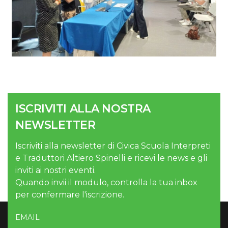
ISCRIVITI ALLA NOSTRA
NEWSLETTER
Iscriviti alla newsletter di Civica Scuola Interpreti
e Traduttori Altiero Spinelli e ricevi le news e gli
inviti ai nostri eventi.
Quando invii il modulo, controlla la tua inbox
per confermare l'iscrizione.
EMAIL