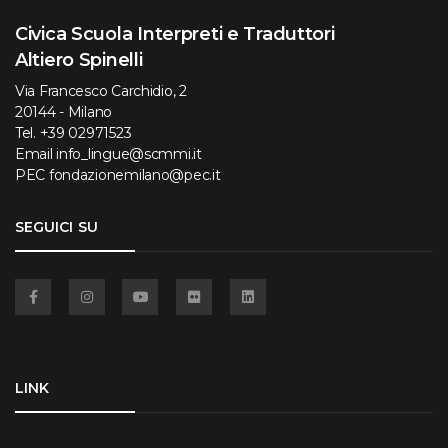
Civica Scuola Interpreti e Traduttori
Altiero Spinelli
Via Francesco Carchidio, 2
20144 - Milano
Tel.
+39 02971523
Email
info_lingue@scmmi.it
PEC
fondazionemilano@pec.it
SEGUICI SU
Facebook
Instagram
YouTube
Flickr
Linkedin
LINK