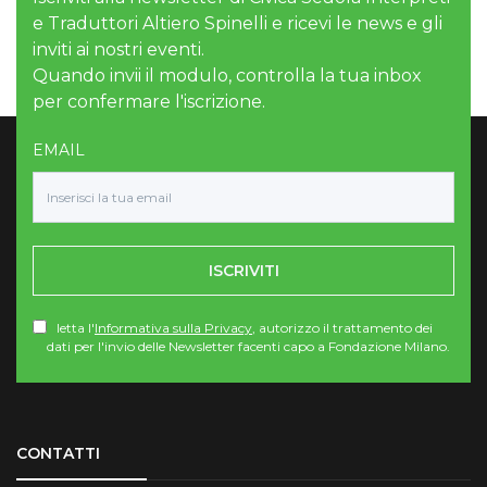
e Traduttori Altiero Spinelli e ricevi le news e gli
inviti ai nostri eventi.
Quando invii il modulo, controlla la tua inbox
per confermare l'iscrizione.
EMAIL
ISCRIVITI
letta l'
Informativa sulla Privacy
, autorizzo il trattamento dei
dati per l'invio delle Newsletter facenti capo a Fondazione Milano.
Torna su
CONTATTI