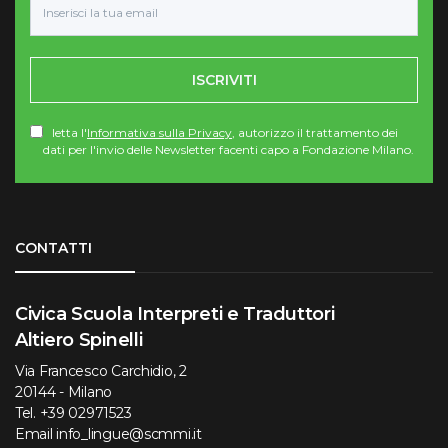
ISCRIVITI
letta l'
Informativa sulla Privacy
, autorizzo il trattamento dei
dati per l'invio delle Newsletter facenti capo a Fondazione Milano.
Torna su
CONTATTI
Civica Scuola Interpreti e Traduttori
Altiero Spinelli
Via Francesco Carchidio, 2
20144 - Milano
Tel.
+39 02971523
Email
info_lingue@scmmi.it