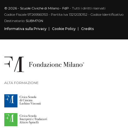
© 2026 - Scuole Civiche di Milano - FdP
- Tutti i diritti riservati
Codice Fiscale 97269560153 - Partita Iva 13212030152 - Codice Identificativo
Destinatario:
SUBM70N
Informativa sulla Privacy
Cookie Policy
Credits
ALTA FORMAZIONE