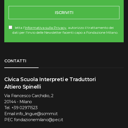
ISCRIVITI
letta l'
Informativa sulla Privacy
, autorizzo il trattamento dei
dati per l'invio delle Newsletter facenti capo a Fondazione Milano.
Torna su
CONTATTI
Civica Scuola Interpreti e Traduttori
Altiero Spinelli
Via Francesco Carchidio, 2
20144 - Milano
Tel.
+39 02971523
Email
info_lingue@scmmi.it
PEC
fondazionemilano@pec.it