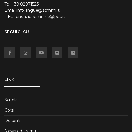
Tel.
+39 02971523
Email
info_lingue@scmmi.it
PEC
fondazionemilano@pec.it
SEGUICI SU
Facebook
Instagram
YouTube
Flickr
Linkedin
LINK
Scuola
Corsi
Docenti
News ed Eventi