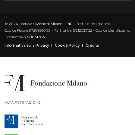
© 2026 - Scuole Civiche di Milano - FdP
- Tutti i diritti riservati
Codice Fiscale 97269560153 - Partita Iva 13212030152 - Codice Identificativo
Destinatario:
SUBM70N
Informativa sulla Privacy
Cookie Policy
Credits
ALTA FORMAZIONE