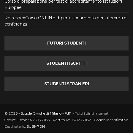
Corso di preparazione per test di accreditamento Istituzioni
Europee
Refresher/Corso ONLINE di perfezionamento per interpreti di
conferenza
FUTURI STUDENTI
STUDENTI ISCRITTI
STUDENTI STRANIERI
© 2026 - Scuole Civiche di Milano - FdP
- Tutti i diritti riservati
Codice Fiscale 97269560153 - Partita Iva 13212030152 - Codice Identificativo
Destinatario:
SUBM70N