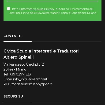
letta l'
Informativa sulla Privacy
, autorizzo il trattamento dei
dati per l'invio delle Newsletter facenti capo a Fondazione Milano.
Torna su
CONTATTI
Civica Scuola Interpreti e Traduttori
Altiero Spinelli
Via Francesco Carchidio, 2
20144 - Milano
Tel.
+39 02971523
Email
info_lingue@scmmi.it
PEC
fondazionemilano@pec.it
SEGUICI SU