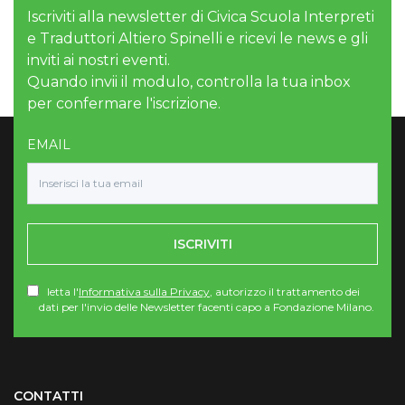
Iscriviti alla newsletter di Civica Scuola Interpreti
e Traduttori Altiero Spinelli e ricevi le news e gli
inviti ai nostri eventi.
Quando invii il modulo, controlla la tua inbox
per confermare l'iscrizione.
EMAIL
ISCRIVITI
letta l'
Informativa sulla Privacy
, autorizzo il trattamento dei
dati per l'invio delle Newsletter facenti capo a Fondazione Milano.
Torna su
CONTATTI