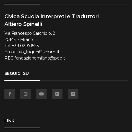
Civica Scuola Interpreti e Traduttori
Altiero Spinelli
Via Francesco Carchidio, 2
20144 - Milano
Tel.
+39 02971523
Email
info_lingue@scmmi.it
PEC
fondazionemilano@pec.it
SEGUICI SU
Facebook
Instagram
YouTube
Flickr
Linkedin
LINK