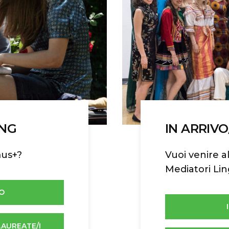
ING
IN ARRIV
mus+?
Vuoi venire a
Mediatori Lin
O
LAUREATE/I