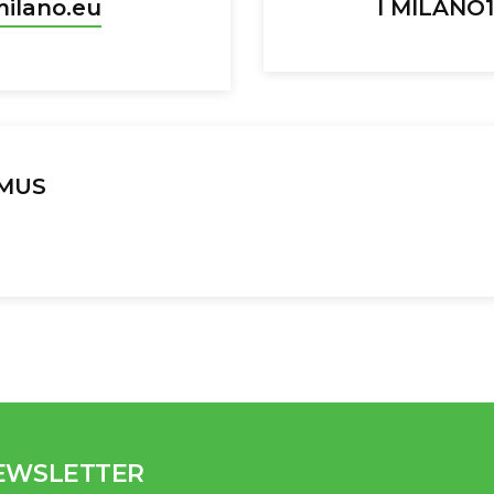
ilano.eu
I MILANO1
MUS
NEWSLETTER