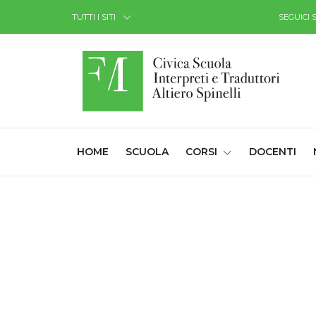
Skip to Content
TUTTI I SITI
SEGUICI 
(CURRENT)
HOME
SCUOLA
CORSI
DOCENTI