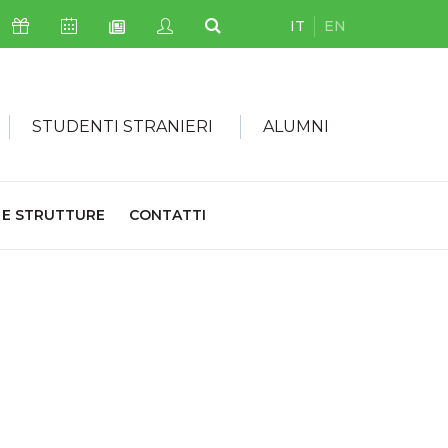
IT
EN
Icona Sostienici
Icona Calendario Eventi
Icona My Civica
Icona Cerca
Icona Newsletter
STUDENTI STRANIERI
ALUMNI
 E STRUTTURE
CONTATTI