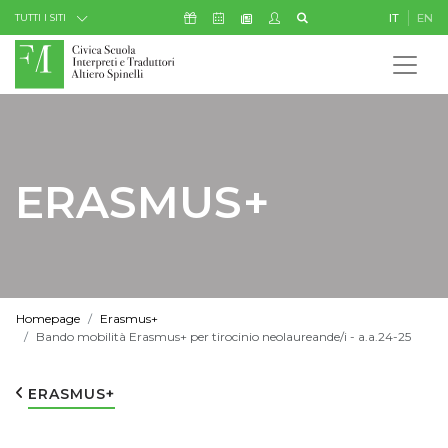
Skip to Content
Icona Sostienici
Icona Calendario Eventi
Icona My Civica
Icona Cerca
IT
EN
Icona Newsletter
TUTTI I SITI
ERASMUS+
Homepage
Erasmus+
Bando mobilità Erasmus+ per tirocinio neolaureande/i - a.a.24-25
ERASMUS+