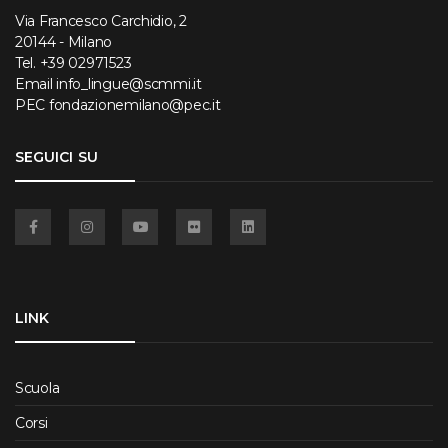
Via Francesco Carchidio, 2
20144 - Milano
Tel.
+39 02971523
Email
info_lingue@scmmi.it
PEC
fondazionemilano@pec.it
SEGUICI SU
Facebook
Instagram
YouTube
Flickr
Linkedin
LINK
Scuola
Corsi