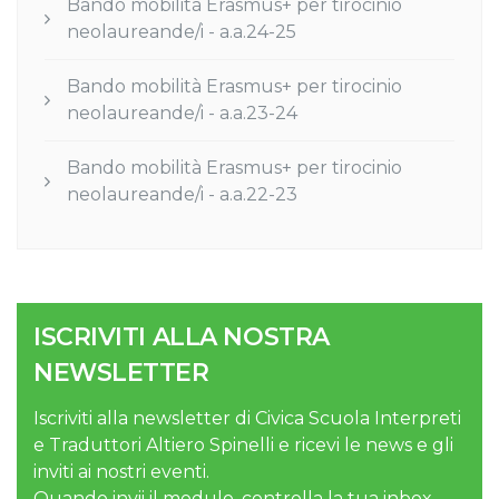
Bando mobilità Erasmus+ per tirocinio
neolaureande/i - a.a.24-25
Bando mobilità Erasmus+ per tirocinio
neolaureande/i - a.a.23-24
Bando mobilità Erasmus+ per tirocinio
neolaureande/i - a.a.22-23
ISCRIVITI ALLA NOSTRA
NEWSLETTER
Iscriviti alla newsletter di Civica Scuola Interpreti
e Traduttori Altiero Spinelli e ricevi le news e gli
inviti ai nostri eventi.
Quando invii il modulo, controlla la tua inbox