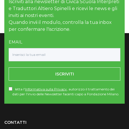
Iscriviti alla newsletter di Civica Scuola Interpreti
e Traduttori Altiero Spinelli e ricevi le news e gli
inviti ai nostri eventi.
Quando invii il modulo, controlla la tua inbox
per confermare l'iscrizione.
EMAIL
ISCRIVITI
letta l'
Informativa sulla Privacy
, autorizzo il trattamento dei
dati per l'invio delle Newsletter facenti capo a Fondazione Milano.
Torna su
CONTATTI