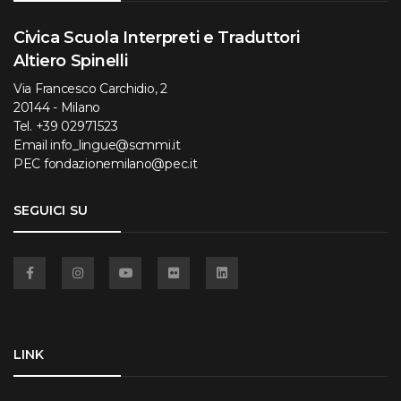
Civica Scuola Interpreti e Traduttori
Altiero Spinelli
Via Francesco Carchidio, 2
20144 - Milano
Tel.
+39 02971523
Email
info_lingue@scmmi.it
PEC
fondazionemilano@pec.it
SEGUICI SU
Facebook
Instagram
YouTube
Flickr
Linkedin
LINK