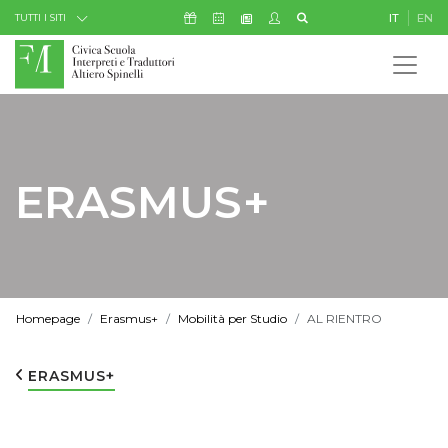
Skip to Content
Icona Sostienici
Icona Calendario Eventi
Icona My Civica
Icona Cerca
IT
EN
Icona Newsletter
TUTTI I SITI
ERASMUS+
Homepage
Erasmus+
Mobilità per Studio
AL RIENTRO
ERASMUS+