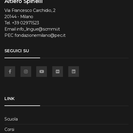
Altiero Spinelli
Via Francesco Carchidio, 2
20144 - Milano
Tel.
+39 02971523
Email
info_lingue@scmmi.it
PEC
fondazionemilano@pec.it
SEGUICI SU
Facebook
Instagram
YouTube
Flickr
Linkedin
LINK
Scuola
Corsi