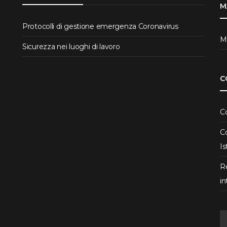
M
Protocolli di gestione emergenza Coronavirus
Ma
Sicurezza nei luoghi di lavoro
C
Co
Co
Is
R
in