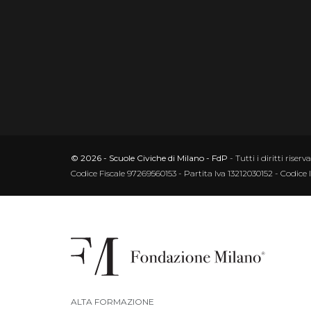
© 2026 - Scuole Civiche di Milano - FdP
- Tutti i diritti riserva
Codice Fiscale 97269560153 - Partita Iva 13212030152 - Codice 
ALTA FORMAZIONE