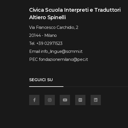
Civica Scuola Interpreti e Traduttori
Altiero Spinelli
Via Francesco Carchidio, 2
20144 - Milano
Tel.
+39 02971523
Email
info_lingue@scmmi.it
PEC
fondazionemilano@pec.it
SEGUICI SU
Facebook
Instagram
YouTube
Flickr
Linkedin