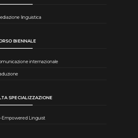
diazione linguistica
ORSO BIENNALE
omunicazione internazionale
raduzione
LTA SPECIALIZZAZIONE
I-Empowered Linguist