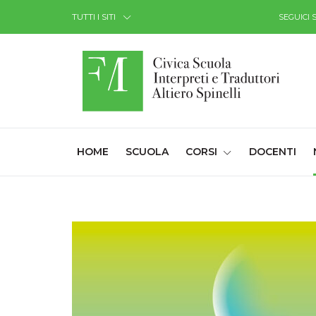
Skip to Content
TUTTI I SITI
SEGUICI 
(CURRENT)
HOME
SCUOLA
CORSI
DOCENTI