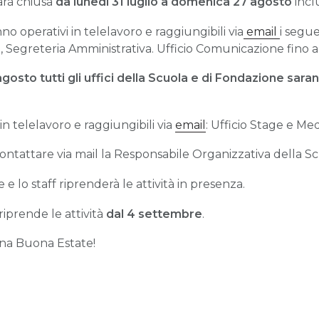
arà chiusa
da lunedì 31 luglio a domenica 27 agosto
inclu
no operativi in telelavoro e raggiungibili via
email
i segue
, Segreteria Amministrativa. Ufficio Comunicazione fino a
agosto
tutti gli uffici della Scuola e di Fondazione sara
n telelavoro e raggiungibili via
email
: Ufficio Stage e Me
contattare via mail la Responsabile Organizzativa della Sc
e e lo staff riprenderà le attività in presenza.
riprende le attività
dal 4 settembre
.
una Buona Estate!