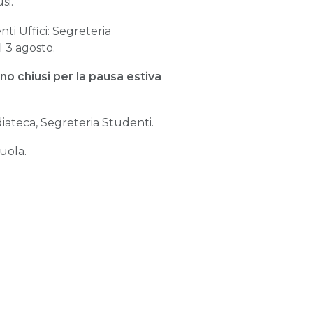
si.
nti Uffici: Segreteria
l 3 agosto.
nno chiusi per la pausa estiva
diateca, Segreteria Studenti.
uola.