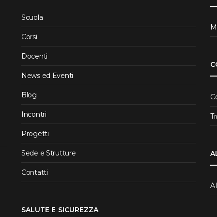
Scuola
Me
Corsi
Docenti
C
News ed Eventi
Blog
C
Incontri
T
Progetti
Sede e Strutture
A
Contatti
A
SALUTE E SICUREZZA