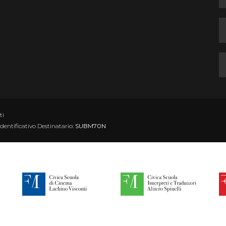
ti
Identificativo Destinatario:
SUBM70N