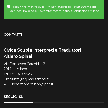
letta l'
Informativa sulla Privacy
, autorizzo il trattamento dei
dati per l'invio delle Newsletter facenti capo a Fondazione Milano.
Torna su
CONTATTI
Civica Scuola Interpreti e Traduttori
Altiero Spinelli
Via Francesco Carchidio, 2
20144 - Milano
Tel.
+39 02971523
Email
info_lingue@scmmi.it
PEC
fondazionemilano@pec.it
SEGUICI SU