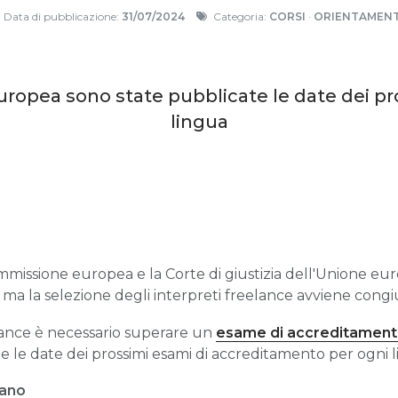
Data di pubblicazione:
31/07/2024
Categoria:
CORSI
·
ORIENTAMEN
europea sono state pubblicate le date dei p
lingua
mmissione europea e la Corte di giustizia dell'Unione e
e, ma la selezione degli interpreti freelance avviene con
lance è necessario superare un
esame di accreditamen
 le date dei prossimi esami di accreditamento per ogni l
iano