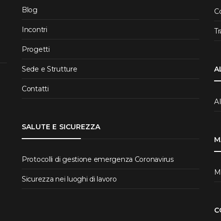
Blog
C
Incontri
T
Progetti
Sede e Strutture
A
Contatti
A
SALUTE E SICUREZZA
M
Protocolli di gestione emergenza Coronavirus
Ma
Sicurezza nei luoghi di lavoro
C