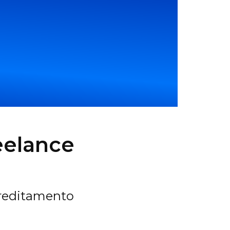
eelance
ccreditamento