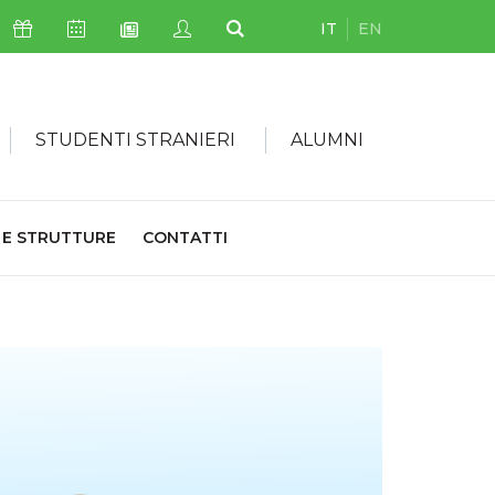
IT
EN
Icona Sostienici
Icona Calendario Eventi
Icona My Civica
Icona Cerca
Icona Newsletter
STUDENTI STRANIERI
ALUMNI
 E STRUTTURE
CONTATTI