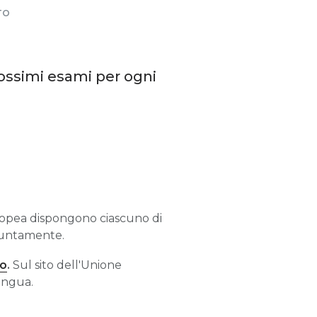
TO
rossimi esami per ogni
uropea dispongono ciascuno di
giuntamente.
to
.
Sul sito dell'Unione
ingua.