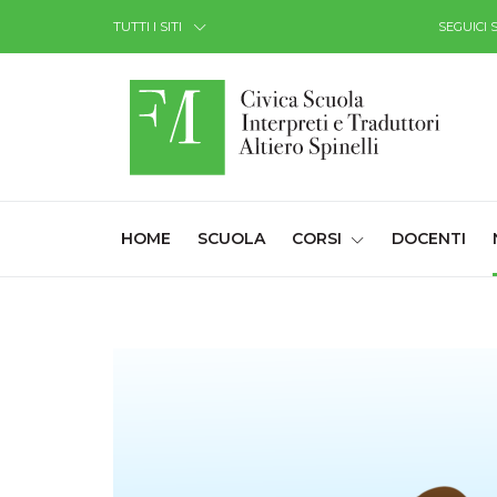
Skip to Content
TUTTI I SITI
SEGUICI 
(CURRENT)
HOME
SCUOLA
CORSI
DOCENTI