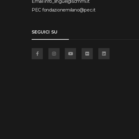
Email
info_lingue@scmmi.it
PEC
fondazionemilano@pec.it
SEGUICI SU
Facebook
Instagram
YouTube
Flickr
Linkedin