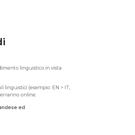
di
dimento linguistico in vista
i linguistici (esempio: EN > IT,
terranno online.
landese ed