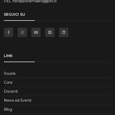
PEC
fondazionemilano@pec.it
SEGUICI SU
Facebook
Instagram
YouTube
Flickr
Linkedin
LINK
Scuola
Corsi
Docenti
News ed Eventi
Blog