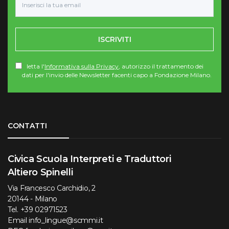
ISCRIVITI
letta l'
Informativa sulla Privacy
, autorizzo il trattamento dei
dati per l'invio delle Newsletter facenti capo a Fondazione Milano.
Torna su
CONTATTI
Civica Scuola Interpreti e Traduttori
Altiero Spinelli
Via Francesco Carchidio, 2
20144 - Milano
Tel.
+39 02971523
Email
info_lingue@scmmi.it