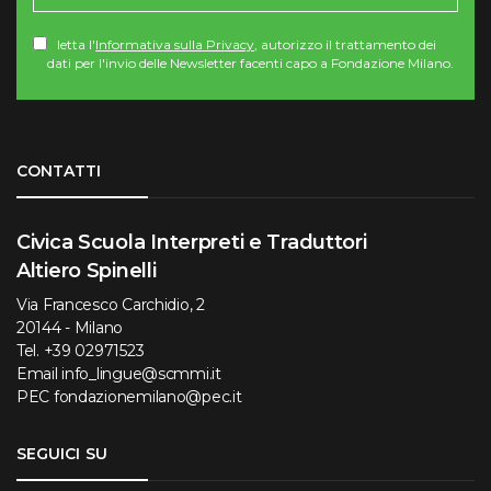
letta l'
Informativa sulla Privacy
, autorizzo il trattamento dei
dati per l'invio delle Newsletter facenti capo a Fondazione Milano.
Torna su
CONTATTI
Civica Scuola Interpreti e Traduttori
Altiero Spinelli
Via Francesco Carchidio, 2
20144 - Milano
Tel.
+39 02971523
Email
info_lingue@scmmi.it
PEC
fondazionemilano@pec.it
SEGUICI SU