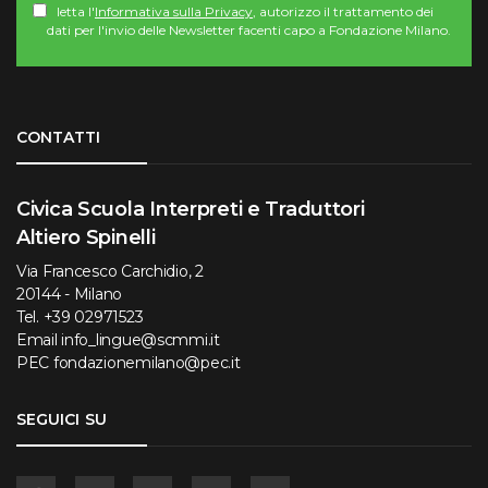
letta l'
Informativa sulla Privacy
, autorizzo il trattamento dei
dati per l'invio delle Newsletter facenti capo a Fondazione Milano.
Torna su
CONTATTI
Civica Scuola Interpreti e Traduttori
Altiero Spinelli
Via Francesco Carchidio, 2
20144 - Milano
Tel.
+39 02971523
Email
info_lingue@scmmi.it
PEC
fondazionemilano@pec.it
SEGUICI SU
Facebook
Instagram
YouTube
Flickr
Linkedin