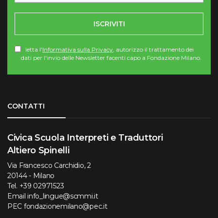
ISCRIVITI
letta l'
Informativa sulla Privacy
, autorizzo il trattamento dei
dati per l'invio delle Newsletter facenti capo a Fondazione Milano.
Torna su
CONTATTI
Civica Scuola Interpreti e Traduttori
Altiero Spinelli
Via Francesco Carchidio, 2
20144 - Milano
Tel.
+39 02971523
Email
info_lingue@scmmi.it
PEC
fondazionemilano@pec.it