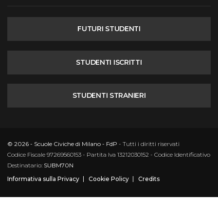
FUTURI STUDENTI
STUDENTI ISCRITTI
STUDENTI STRANIERI
© 2026 - Scuole Civiche di Milano - FdP
- Tutti i diritti riservati
Codice Fiscale 97269560153 - Partita Iva 13212030152 - Codice Identificativo
Destinatario:
SUBM70N
Informativa sulla Privacy
Cookie Policy
Credits