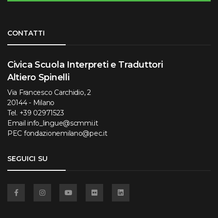
Torna su
CONTATTI
Civica Scuola Interpreti e Traduttori
Altiero Spinelli
Via Francesco Carchidio, 2
20144 - Milano
Tel.
+39 02971523
Email
info_lingue@scmmi.it
PEC
fondazionemilano@pec.it
SEGUICI SU
Facebook
Instagram
YouTube
Flickr
Linkedin