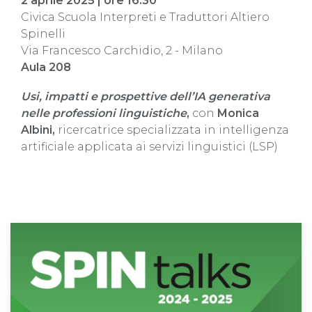
2 aprile 2025 | ore 16.30
Civica Scuola Interpreti e Traduttori Altiero
Spinelli
Via Francesco Carchidio, 2 - Milano
Aula 208
Usi, impatti e prospettive dell’IA generativa
nelle professioni linguistiche
,
con
Monica
Albini,
ricercatrice specializzata in intelligenza
artificiale applicata ai servizi linguistici (LSP)