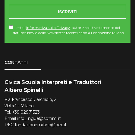
ISCRIVITI
letta l'
Informativa sulla Privacy
, autorizzo il trattamento dei
dati per l'invio delle Newsletter facenti capo a Fondazione Milano.
Torna su
CONTATTI
Civica Scuola Interpreti e Traduttori
Altiero Spinelli
Via Francesco Carchidio, 2
20144 - Milano
Tel.
+39 02971523
Email
info_lingue@scmmi.it
PEC
fondazionemilano@pec.it