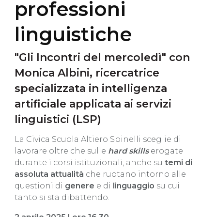
professioni
linguistiche
"Gli Incontri del mercoledì" con
Monica Albini, ricercatrice
specializzata in intelligenza
artificiale applicata ai servizi
linguistici (LSP)
La Civica Scuola Altiero Spinelli sceglie di
lavorare oltre che sulle
hard skills
erogate
durante i corsi istituzionali, anche su
temi di
assoluta attualità
che ruotano intorno alle
questioni di
genere
e di
linguaggio
su cui
tanto si sta dibattendo.