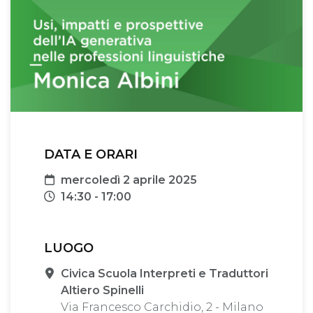
DATA E ORARI
Data
mercoledì 2 aprile 2025
Orari
14:30 - 17:00
LUOGO
Sede
Civica Scuola Interpreti e Traduttori
Altiero Spinelli
Via Francesco Carchidio, 2 - Milano