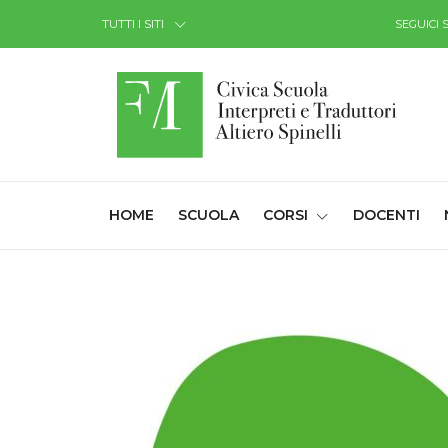
Skip to Content
TUTTI I SITI
SEGUICI 
(CURRENT)
HOME
SCUOLA
CORSI
DOCENTI