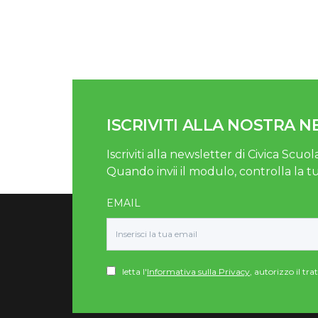
ISCRIVITI ALLA NOSTRA 
Iscriviti alla newsletter di Civica Scuola
Quando invii il modulo, controlla la t
EMAIL
letta l'
Informativa sulla Privacy
, autorizzo il tr