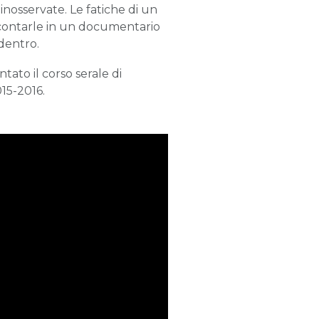
nosservate. Le fatiche di un
contarle in un documentario
dentro.
ato il corso serale di
15-2016.