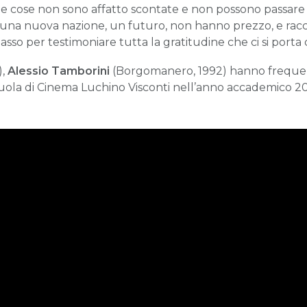
 cose non sono affatto scontate e non possono passare i
 una nuova nazione, un futuro, non hanno prezzo, e rac
so per testimoniare tutta la gratitudine che ci si porta 
),
Alessio Tamborini
(Borgomanero, 1992) hanno frequent
uola di Cinema Luchino Visconti nell’anno accademico 20