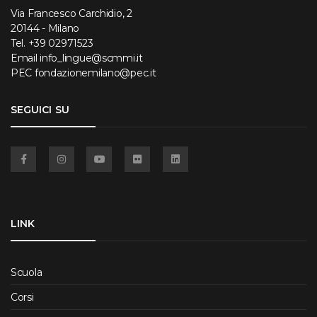
Via Francesco Carchidio, 2
20144 - Milano
Tel.
+39 02971523
Email
info_lingue@scmmi.it
PEC
fondazionemilano@pec.it
SEGUICI SU
Facebook
Instagram
YouTube
Flickr
Linkedin
LINK
Scuola
Corsi