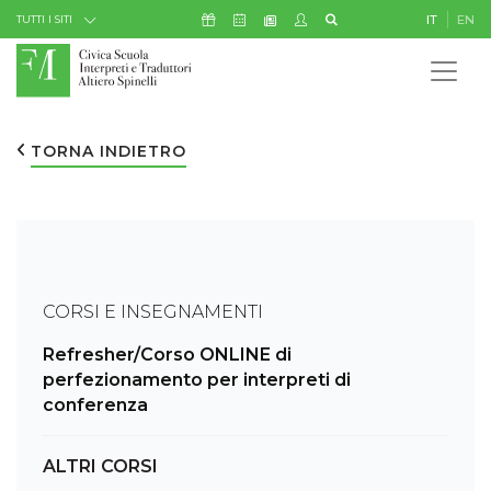
Skip to Content
Icona Sostienici
Icona Calendario Eventi
Icona My Civica
Icona Cerca
IT
EN
Icona Newsletter
TUTTI I SITI
TORNA INDIETRO
CORSI E INSEGNAMENTI
Refresher/Corso ONLINE di
perfezionamento per interpreti di
conferenza
ALTRI CORSI