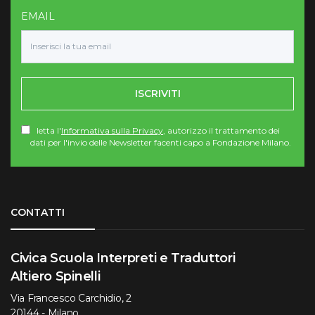
EMAIL
ISCRIVITI
letta l'
Informativa sulla Privacy
, autorizzo il trattamento dei
dati per l'invio delle Newsletter facenti capo a Fondazione Milano.
Torna su
CONTATTI
Civica Scuola Interpreti e Traduttori
Altiero Spinelli
Via Francesco Carchidio, 2
20144 - Milano