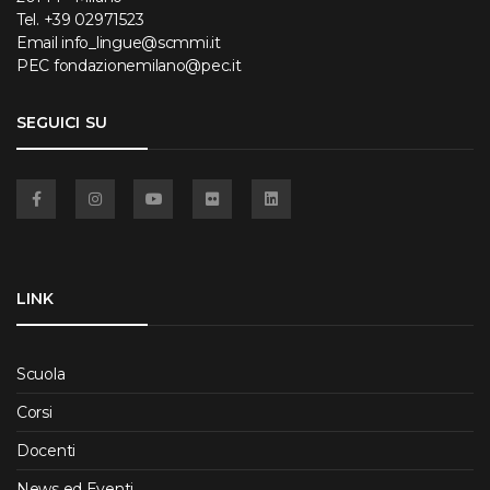
Tel.
+39 02971523
Email
info_lingue@scmmi.it
PEC
fondazionemilano@pec.it
SEGUICI SU
Facebook
Instagram
YouTube
Flickr
Linkedin
LINK
Scuola
Corsi
Docenti
News ed Eventi