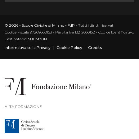
© 2026 - Scuole Civiche di Milano - FdP
- Tutti i diritti riservati
Codice Fiscale 97269560153 - Partita Iva 13212030152 - Codice Identificativo
Destinatario:
SUBM70N
Informativa sulla Privacy
Cookie Policy
Credits
ALTA FORMAZIONE