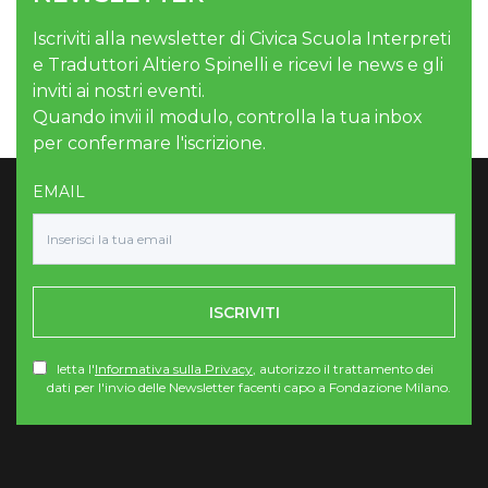
Iscriviti alla newsletter di Civica Scuola Interpreti
e Traduttori Altiero Spinelli e ricevi le news e gli
inviti ai nostri eventi.
Quando invii il modulo, controlla la tua inbox
per confermare l'iscrizione.
EMAIL
ISCRIVITI
letta l'
Informativa sulla Privacy
, autorizzo il trattamento dei
dati per l'invio delle Newsletter facenti capo a Fondazione Milano.
Torna su