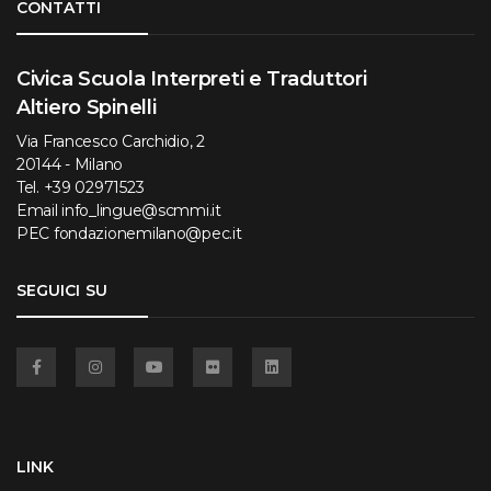
CONTATTI
Civica Scuola Interpreti e Traduttori
Altiero Spinelli
Via Francesco Carchidio, 2
20144 - Milano
Tel.
+39 02971523
Email
info_lingue@scmmi.it
PEC
fondazionemilano@pec.it
SEGUICI SU
Facebook
Instagram
YouTube
Flickr
Linkedin
LINK