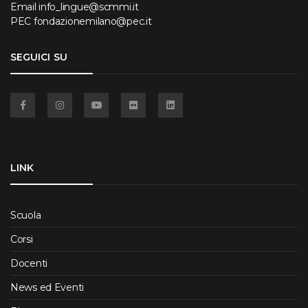
Email
info_lingue@scmmi.it
PEC
fondazionemilano@pec.it
SEGUICI SU
Facebook
Instagram
YouTube
Flickr
Linkedin
LINK
Scuola
Corsi
Docenti
News ed Eventi