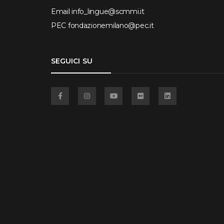
Email
info_lingue@scmmi.it
PEC
fondazionemilano@pec.it
SEGUICI SU
Facebook
Instagram
YouTube
Flickr
Linkedin