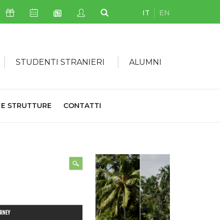
IT
EN
Icona Sostienici
Icona Calendario Eventi
Icona My Civica
Icona Cerca
Icona Newsletter
STUDENTI STRANIERI
ALUMNI
 E STRUTTURE
CONTATTI