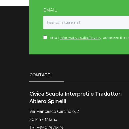
EMAIL
letta l'
Informativa sulla Privacy
, autorizzo il tr
Torna su
CONTATTI
Civica Scuola Interpreti e Traduttori
Altiero Spinelli
Via Francesco Carchidio, 2
20144 - Milano
Tel.
+39 02971523