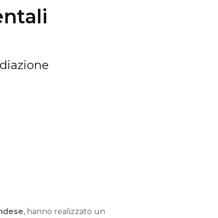
entali
ediazione
andese
, hanno realizzato un