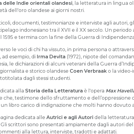
 delle Indie orientali olande
si
, la letteratura in lingua 
età dell'oro olandese ai giorni nostri.
ticoli, documenti, testimonianze e interviste agli autori, 
rcipelago indonesiano tra il XVII e il XX secolo. Un periodo
1595 e termina con la fine della Guerra di Indipendenza
so le voci di chi ha vissuto, in prima persona o attravers
, ad esempio, di
Irma Devita
(1972), nipote del comanda
nesia, le dichiarazioni di alcuni veterani della Guerra d’I
giornalista e storico olandese
Coen Verbraak
o la video-
totitolata dagli stessi studenti.
dicata alla
Storia della Letteratura
è l'opera
Max Havell
e che, testimone dello sfruttamento e dell’oppressione d
ve un libro carico di indignazione che molti hanno dovuto 
 pagina dedicata alle
Autrici e agli Autori
della
letteratura
. Gli scrittori sono presentati ampiamente dagli autori del 
menti alla lettura, interviste, tradotti e adattati.