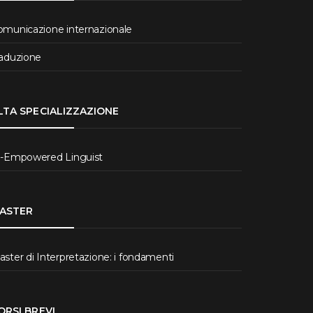
omunicazione internazionale
raduzione
LTA SPECIALIZZAZIONE
I-Empowered Linguist
ASTER
ster di Interpretazione: i fondamenti
ORSI BREVI