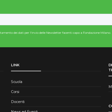
attamento dei dati per l'invio delle Newsletter facenti capo a Fondazione Milano.
LINK
D
T
Scuola
Me
Corsi
Docenti
C
News ed Eventi