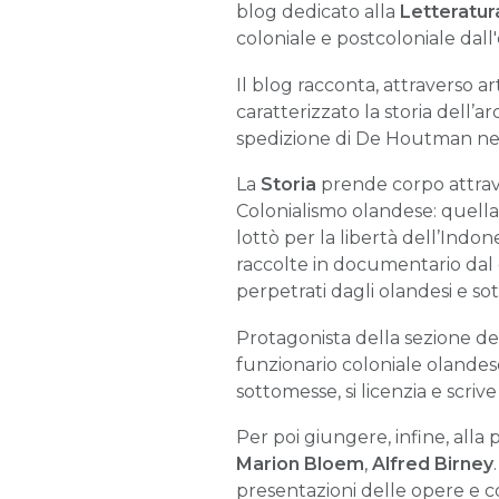
blog dedicato alla
Letteratura
coloniale e postcoloniale dall'
Il blog racconta, attraverso ar
caratterizzato la storia dell’a
spedizione di De Houtman nel 
La
Storia
prende corpo attraver
Colonialismo olandese: quella
lottò per la libertà dell’Indo
raccolte in documentario dal 
perpetrati dagli olandesi e sot
Protagonista della sezione de
funzionario coloniale olandes
sottomesse, si licenzia e scri
Per poi giungere, infine, alla
Marion Bloem
,
Alfred Birney
presentazioni delle opere e com