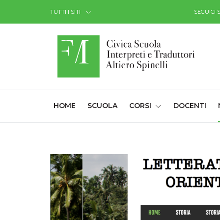
Skip to Content
TUTTI I SITI
SEGUICI 
(CURRENT)
HOME
SCUOLA
CORSI
DOCENTI