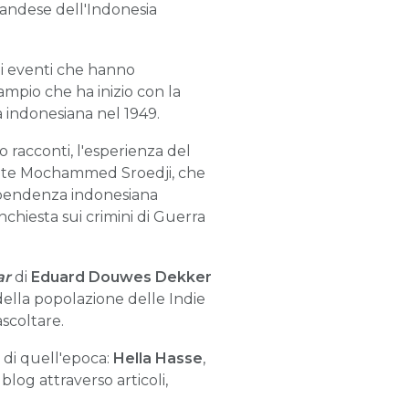
olandese dell'Indonesia
gli eventi che hanno
 ampio che ha inizio con la
 indonesiana nel 1949.
o racconti, l'esperienza del
nte Mochammed Sroedji, che
ndipendenza indonesiana
inchiesta sui crimini di Guerra
ar
di
Eduard Douwes Dekker
ella popolazione delle Indie
ascoltare.
 di quell'epoca:
Hella Hasse
,
blog attraverso articoli,