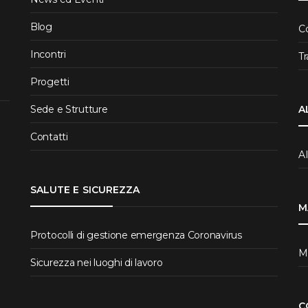
Blog
C
Incontri
T
Progetti
Sede e Strutture
A
Contatti
A
SALUTE E SICUREZZA
M
Protocolli di gestione emergenza Coronavirus
Ma
Sicurezza nei luoghi di lavoro
C