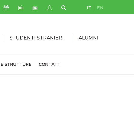
IT
EN
Icona Sostienici
Icona Calendario Eventi
Icona My Civica
Icona Cerca
Icona Newsletter
STUDENTI STRANIERI
ALUMNI
 E STRUTTURE
CONTATTI