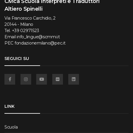
Civica Scuola Interpreti e Traduttori
Altiero Spinelli
Via Francesco Carchidio, 2
20144 - Milano
Tel.
+39 02971523
Email
info_lingue@scmmi.it
PEC
fondazionemilano@pec.it
SEGUICI SU
Facebook
Instagram
YouTube
Flickr
Linkedin
LINK
Scuola