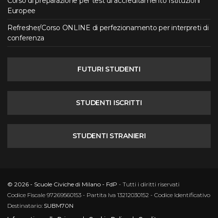
Corso di preparazione per test di accreditamento Istituzioni
Europee
Refresher/Corso ONLINE di perfezionamento per interpreti di
conferenza
FUTURI STUDENTI
STUDENTI ISCRITTI
STUDENTI STRANIERI
© 2026 - Scuole Civiche di Milano - FdP
- Tutti i diritti riservati
Codice Fiscale 97269560153 - Partita Iva 13212030152 - Codice Identificativo
Destinatario:
SUBM70N