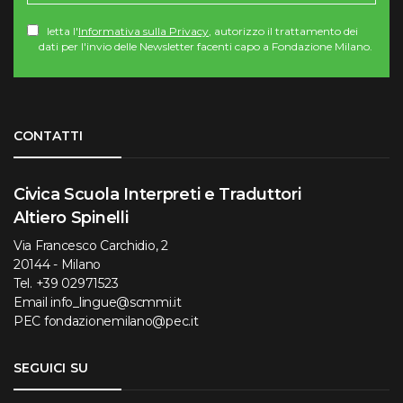
letta l'
Informativa sulla Privacy
, autorizzo il trattamento dei
dati per l'invio delle Newsletter facenti capo a Fondazione Milano.
Torna su
CONTATTI
Civica Scuola Interpreti e Traduttori
Altiero Spinelli
Via Francesco Carchidio, 2
20144 - Milano
Tel.
+39 02971523
Email
info_lingue@scmmi.it
PEC
fondazionemilano@pec.it
SEGUICI SU