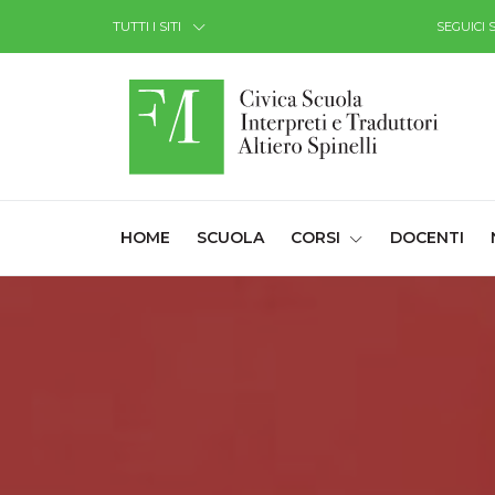
Skip to Content
TUTTI I SITI
SEGUICI 
(CURRENT)
HOME
SCUOLA
CORSI
DOCENTI