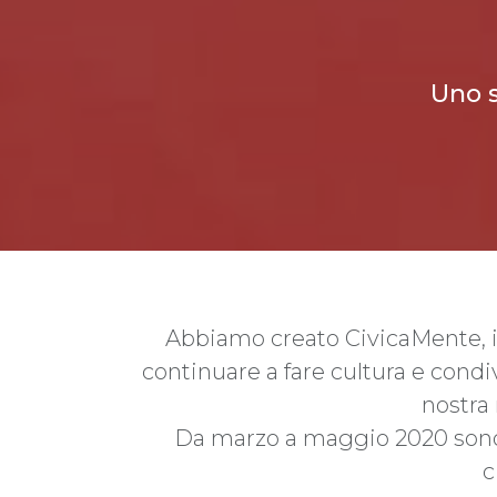
Uno s
Abbiamo creato CivicaMente, in
continuare a fare cultura e condivid
nostra 
Da marzo a maggio 2020 sono st
c