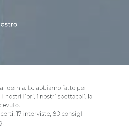
nostro
 pandemia. Lo abbiamo fatto per
nostri libri, i nostri spettacoli, la
icevuto.
rti, 17 interviste, 80 consigli
g.