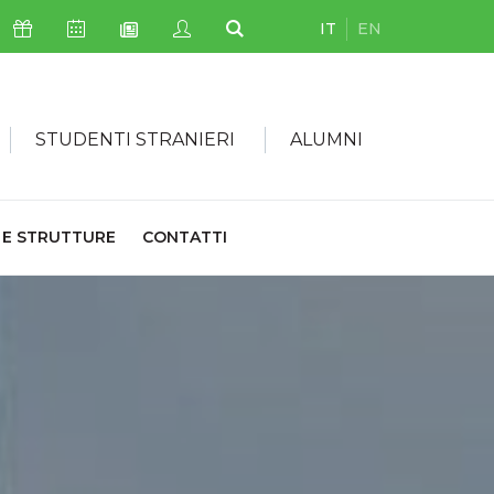
IT
EN
Icona Sostienici
Icona Calendario Eventi
Icona My Civica
Icona Cerca
Icona Newsletter
STUDENTI STRANIERI
ALUMNI
 E STRUTTURE
CONTATTI