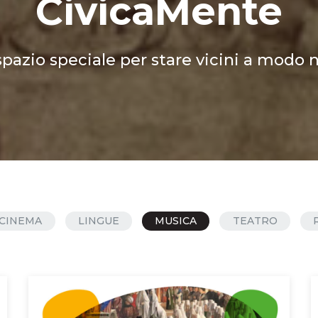
CivicaMente
pazio speciale per stare vicini a modo 
CINEMA
LINGUE
MUSICA
TEATRO