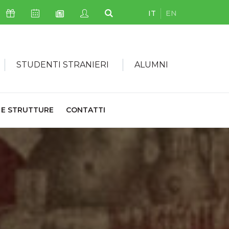
IT
EN
Icona Sostienici
Icona Calendario Eventi
Icona My Civica
Icona Cerca
Icona Newsletter
STUDENTI STRANIERI
ALUMNI
 E STRUTTURE
CONTATTI