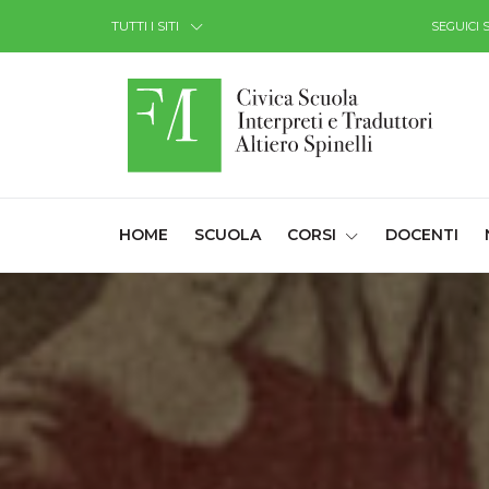
Skip to Content
TUTTI I SITI
SEGUICI 
(CURRENT)
HOME
SCUOLA
CORSI
DOCENTI