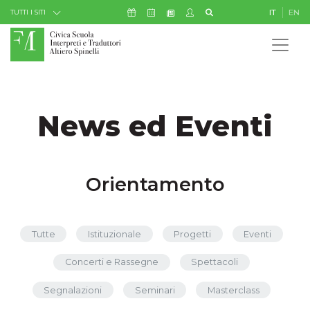
Skip to Content
Icona Sostienici
Icona Calendario Eventi
Icona My Civica
Icona Cerca
IT
EN
Icona Newsletter
TUTTI I SITI
News ed Eventi
Orientamento
Tutte
Istituzionale
Progetti
Eventi
Concerti e Rassegne
Spettacoli
Segnalazioni
Seminari
Masterclass