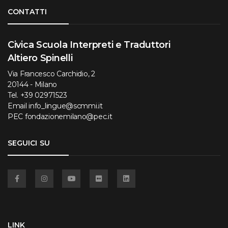
Torna su
CONTATTI
Civica Scuola Interpreti e Traduttori
Altiero Spinelli
Via Francesco Carchidio, 2
20144 - Milano
Tel.
+39 02971523
Email
info_lingue@scmmi.it
PEC
fondazionemilano@pec.it
SEGUICI SU
Facebook
Instagram
YouTube
Flickr
Linkedin
LINK