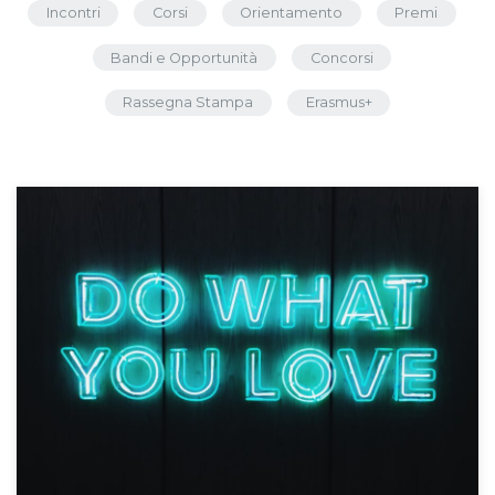
Incontri
Corsi
Orientamento
Premi
Bandi e Opportunità
Concorsi
Rassegna Stampa
Erasmus+