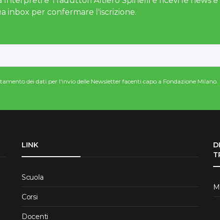
 Interpreti e Traduttori Altiero Spinelli e ricevi le news e gl
ua inbox per confermare l'iscrizione.
attamento dei dati per l'invio delle Newsletter facenti capo a Fondazione Milano.
LINK
D
T
Scuola
Me
Corsi
Docenti