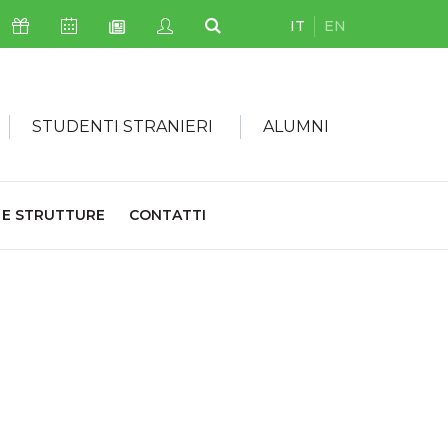
IT
EN
Icona Sostienici
Icona Calendario Eventi
Icona My Civica
Icona Cerca
Icona Newsletter
STUDENTI STRANIERI
ALUMNI
 E STRUTTURE
CONTATTI