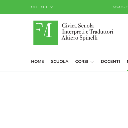
Skip to Content
TUTTI I SITI
SEGUICI 
(CURRENT)
HOME
SCUOLA
CORSI
DOCENTI