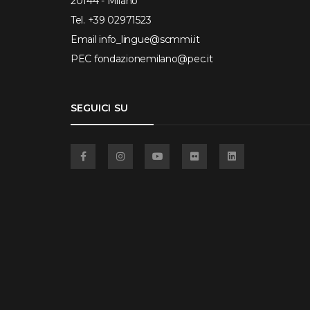
20144 - Milano
Tel.
+39 02971523
Email
info_lingue@scmmi.it
PEC
fondazionemilano@pec.it
SEGUICI SU
Facebook
Instagram
YouTube
Flickr
Linkedin