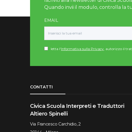
Iscriviti alla newsletter di Civica Scuola
Quando invii il modulo, controlla la t
EMAIL
letta l'
Informativa sulla Privacy
, autorizzo il tr
Torna su
CONTATTI
Civica Scuola Interpreti e Traduttori
Altiero Spinelli
Via Francesco Carchidio, 2