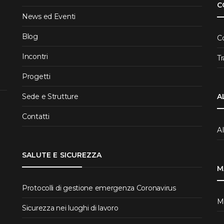
C
News ed Eventi
Blog
C
Incontri
T
Progetti
Sede e Strutture
A
Contatti
A
SALUTE E SICUREZZA
M
Protocolli di gestione emergenza Coronavirus
Ma
Sicurezza nei luoghi di lavoro