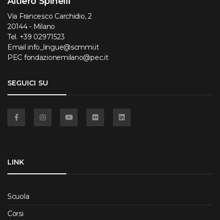
Altiero Spinelli
Via Francesco Carchidio, 2
20144 - Milano
Tel.
+39 02971523
Email
info_lingue@scmmi.it
PEC
fondazionemilano@pec.it
SEGUICI SU
Facebook
Instagram
YouTube
Flickr
Linkedin
LINK
Scuola
Corsi