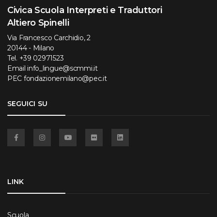
Civica Scuola Interpreti e Traduttori
Altiero Spinelli
Via Francesco Carchidio, 2
20144 - Milano
Tel.
+39 02971523
Email
info_lingue@scmmi.it
PEC
fondazionemilano@pec.it
SEGUICI SU
Facebook
Instagram
YouTube
Flickr
Linkedin
LINK
Scuola