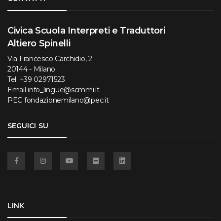
Civica Scuola Interpreti e Traduttori
Altiero Spinelli
Via Francesco Carchidio, 2
20144 - Milano
Tel.
+39 02971523
Email
info_lingue@scmmi.it
PEC
fondazionemilano@pec.it
SEGUICI SU
Facebook
Instagram
YouTube
Flickr
Linkedin
LINK