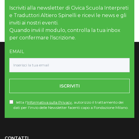
Iscriviti alla newsletter di Civica Scuola Interpreti
e Traduttori Altiero Spinelli e ricevi le news e gli
inviti ai nostri eventi.
Quando invii il modulo, controlla la tua inbox
per confermare l'iscrizione.
EMAIL
ISCRIVITI
letta l'
Informativa sulla Privacy
, autorizzo il trattamento dei
dati per l'invio delle Newsletter facenti capo a Fondazione Milano.
Torna su
CONTATTI