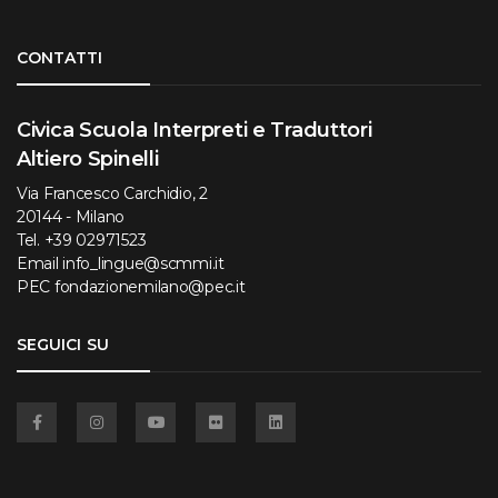
Torna su
CONTATTI
Civica Scuola Interpreti e Traduttori
Altiero Spinelli
Via Francesco Carchidio, 2
20144 - Milano
Tel.
+39 02971523
Email
info_lingue@scmmi.it
PEC
fondazionemilano@pec.it
SEGUICI SU
Facebook
Instagram
YouTube
Flickr
Linkedin