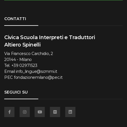
Torna su
CONTATTI
Civica Scuola Interpreti e Traduttori
Altiero Spinelli
Via Francesco Carchidio, 2
20144 - Milano
Tel.
+39 02971523
Email
info_lingue@scmmi.it
PEC
fondazionemilano@pec.it
SEGUICI SU
Facebook
Instagram
YouTube
Flickr
Linkedin