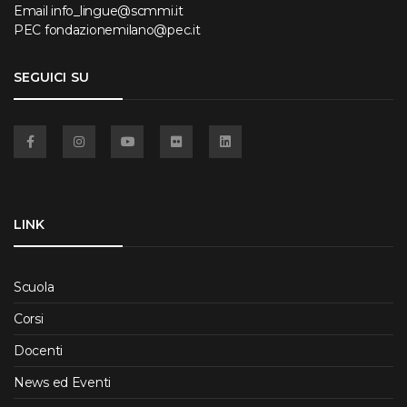
Email
info_lingue@scmmi.it
PEC
fondazionemilano@pec.it
SEGUICI SU
Facebook
Instagram
YouTube
Flickr
Linkedin
LINK
Scuola
Corsi
Docenti
News ed Eventi