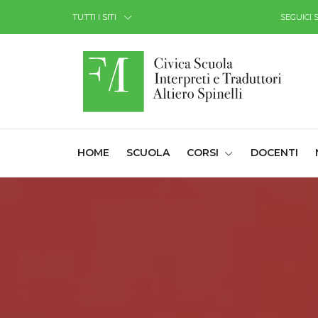
Skip to Content
TUTTI I SITI
SEGUICI 
(CURRENT)
HOME
SCUOLA
CORSI
DOCENTI