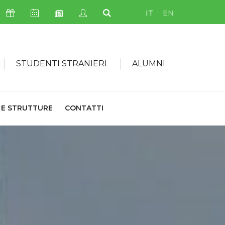
IT
EN
Icona Sostienici
Icona Calendario Eventi
Icona My Civica
Icona Cerca
Icona Newsletter
STUDENTI STRANIERI
ALUMNI
 E STRUTTURE
CONTATTI