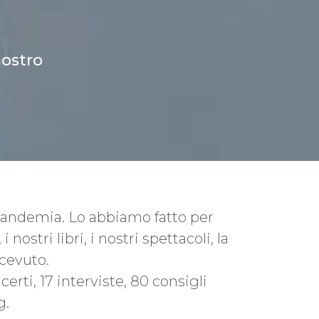
nostro
 pandemia. Lo abbiamo fatto per
nostri libri, i nostri spettacoli, la
icevuto.
rti, 17 interviste, 80 consigli
g.