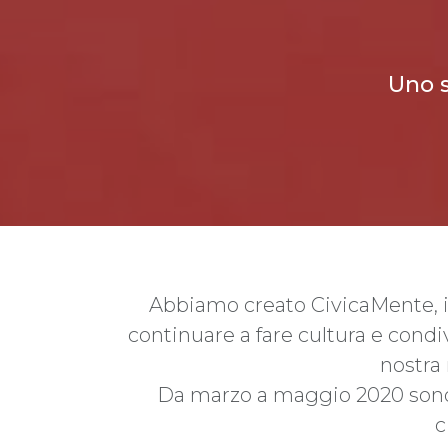
Uno s
Abbiamo creato CivicaMente, in
continuare a fare cultura e condivid
nostra 
Da marzo a maggio 2020 sono st
c