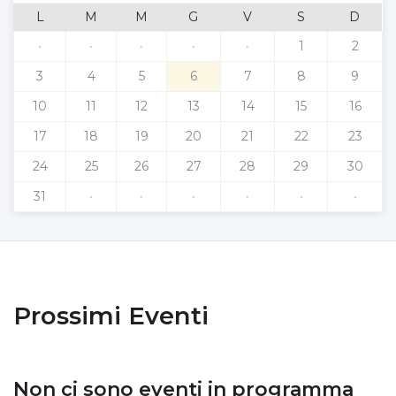
L
M
M
G
V
S
D
·
·
·
·
·
1
2
3
4
5
6
7
8
9
10
11
12
13
14
15
16
17
18
19
20
21
22
23
24
25
26
27
28
29
30
31
·
·
·
·
·
·
Prossimi Eventi
Non ci sono eventi in programma