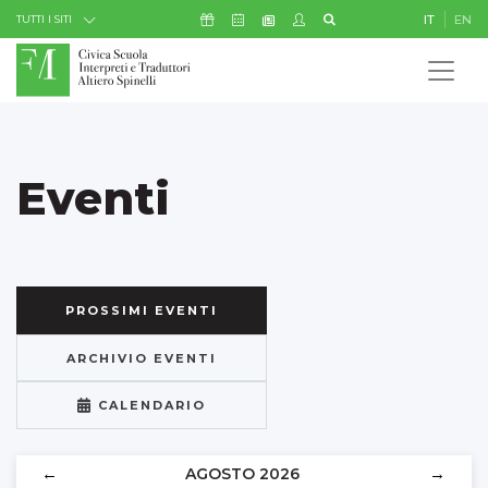
Skip to Content
Icona Sostienici
Icona Calendario Eventi
Icona My Civica
Icona Cerca
IT
EN
Icona Newsletter
TUTTI I SITI
Eventi
PROSSIMI EVENTI
ARCHIVIO EVENTI
CALENDARIO
←
→
AGOSTO 2026