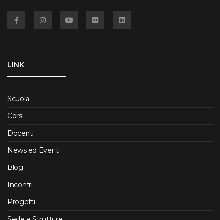
Facebook
Instagram
YouTube
Flickr
Linkedin
LINK
Scuola
Corsi
Docenti
News ed Eventi
Blog
Incontri
Progetti
Sede e Strutture