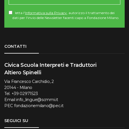
letta l'
Informativa sulla Privacy
, autorizzo il trattamento dei
dati per l'invio delle Newsletter facenti capo a Fondazione Milano.
Torna su
CONTATTI
Civica Scuola Interpreti e Traduttori
Altiero Spinelli
Via Francesco Carchidio, 2
20144 - Milano
Tel.
+39 02971523
Email
info_lingue@scmmi.it
PEC
fondazionemilano@pec.it
SEGUICI SU