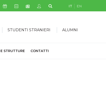
IT
EN
Icona Sostienici
Icona Calendario Eventi
Icona My Civica
Icona Cerca
Icona Newsletter
STUDENTI STRANIERI
ALUMNI
 E STRUTTURE
CONTATTI