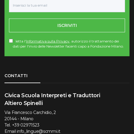
ISCRIVITI
letta l'
Informativa sulla Privacy
, autorizzo il trattamento dei
dati per l'invio delle Newsletter facenti capo a Fondazione Milano.
Torna su
CONTATTI
Civica Scuola Interpreti e Traduttori
Altiero Spinelli
Via Francesco Carchidio, 2
20144 - Milano
Tel.
+39 02971523
Email
info_lingue@scmmi.it