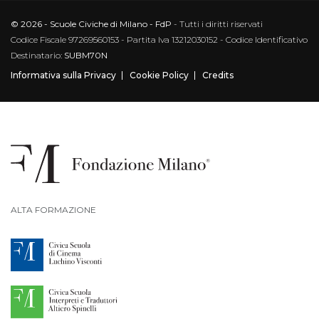
© 2026 - Scuole Civiche di Milano - FdP
- Tutti i diritti riservati
Codice Fiscale 97269560153 - Partita Iva 13212030152 - Codice Identificativo
Destinatario:
SUBM70N
Informativa sulla Privacy
Cookie Policy
Credits
ALTA FORMAZIONE