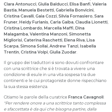
Clara Antonucci
,
Giulia Balducci
,
Elisa Banfi
,
Valeria
Bastia
,
Manuela Bestetti
,
Gabriella Bonvicini
,
Cristina Cavalli
,
Gaia Cozzi
,
Silvia Fornasiero
,
Sara
Frune
r
,
Heidy Furlanis
,
Carla Gaiba
,
Claudia Lionetti
,
Cristina Lombardo
,
Marcella Maffi
,
Dina
Malagamba
,
Valentina Manzoni
,
Simonetta
Migliorisi
,
Caterina Raschetti
,
Elena Riva
,
Lisa
Scarpa
,
Simona Sollai
,
Andrew Tanzi
,
Isabella
Trentin
,
Cristina Volpi
,
Giulia Zuodar
.
Il gruppo dei traduttori si sono dovuti confrontare
con una scrittrice che si è trovata a vivere una
condizione di esule in una vita sospesa tra due
continenti e le cui protagoniste donne rispecchiano
la sua stessa esistenza.
Citiamo le parole della curatrice
Franca Cavagnoli
:
"Per rendere onore a una scrittrice tanto complessa
e sfaccettata è da qui che bisogna partire, dalla