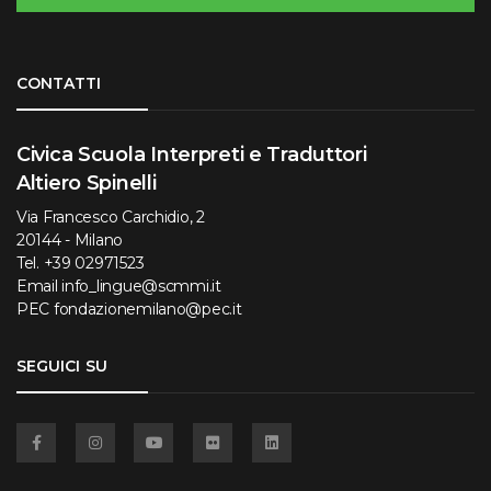
Torna su
CONTATTI
Civica Scuola Interpreti e Traduttori
Altiero Spinelli
Via Francesco Carchidio, 2
20144 - Milano
Tel.
+39 02971523
Email
info_lingue@scmmi.it
PEC
fondazionemilano@pec.it
SEGUICI SU
Facebook
Instagram
YouTube
Flickr
Linkedin