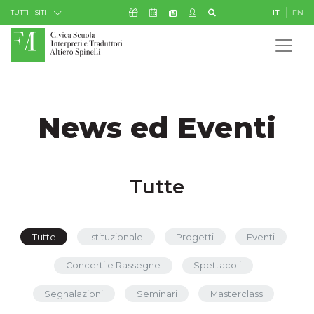
Skip to Content
Icona Sostienici
Icona Calendario Eventi
Icona My Civica
Icona Cerca
IT
EN
Icona Newsletter
TUTTI I SITI
News ed Eventi
Tutte
Tutte
Istituzionale
Progetti
Eventi
Concerti e Rassegne
Spettacoli
Segnalazioni
Seminari
Masterclass