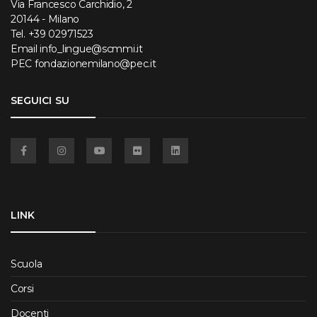
Via Francesco Carchidio, 2
20144 - Milano
Tel.
+39 02971523
Email
info_lingue@scmmi.it
PEC
fondazionemilano@pec.it
SEGUICI SU
Facebook
Instagram
YouTube
Flickr
Linkedin
LINK
Scuola
Corsi
Docenti