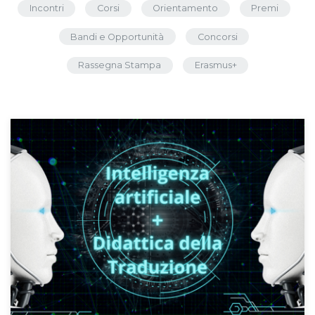
Incontri
Corsi
Orientamento
Premi
Bandi e Opportunità
Concorsi
Rassegna Stampa
Erasmus+